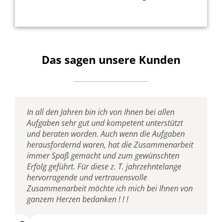
Das sagen unsere Kunden
In all den Jahren bin ich von Ihnen bei allen
Besonderer Wert wurde darauf gelegt, dass die
Aufgaben sehr gut und kompetent unterstützt
Kommunikationstechnik die Produktivität
und beraten worden. Auch wenn die Aufgaben
überdurchschnittlich erhöhen sollte. Nicht zuletzt
herausfordernd waren, hat die Zusammenarbeit
ging es um eine nahtlose Integration der mobilen
immer Spaß gemacht und zum gewünschten
Kommunikation in das IP-Telefonie-System. Es
Erfolg geführt. Für diese z. T. jahrzehntelange
musste eine Infrastruktur geschaffen werden, die
hervorragende und vertrauensvolle
die Zusammenarbeit und den
Zusammenarbeit möchte ich mich bei Ihnen von
Informationsaustausch optimal unterstützt.
ganzem Herzen bedanken ! ! !
Michael Zimmer
,
B&B-MEDCONSULT GmbH