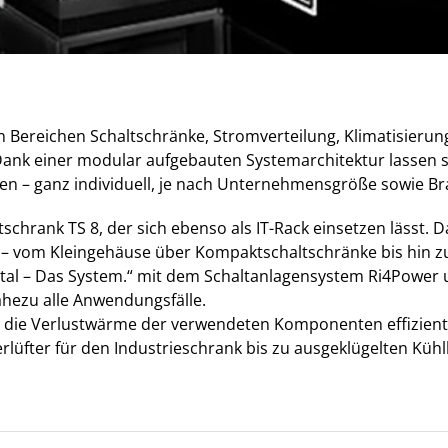
den Bereichen Schaltschränke, Stromverteilung, Klimatisierun
“ Dank einer modular aufgebauten Systemarchitektur lassen
 – ganz individuell, je nach Unternehmensgröße sowie Bra
tschrank TS 8, der sich ebenso als IT-Rack einsetzen lässt
en – vom Kleingehäuse über Kompaktschaltschränke bis hin 
ittal – Das System.“ mit dem Schaltanlagensystem Ri4Powe
ahezu alle Anwendungsfälle.
 die Verlustwärme der verwendeten Komponenten effizient 
erlüfter für den Industrieschrank bis zu ausgeklügelten Kühl