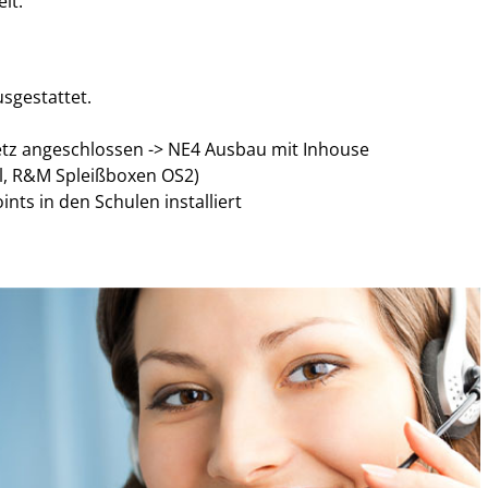
it.
sgestattet.
netz angeschlossen -> NE4 Ausbau mit Inhouse
l, R&M Spleißboxen OS2)
ts in den Schulen installiert